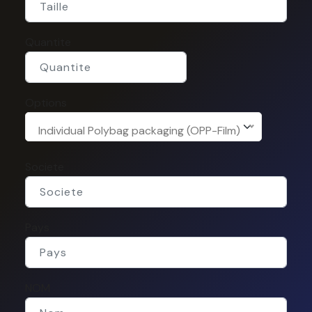
Quantite
Options
Individual Polybag packaging (OPP-Film)
Societe
Pays
NOM