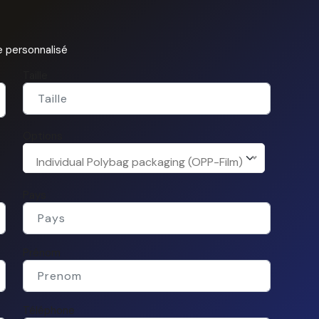
 personnalisé
Taille
Options
Individual Polybag packaging (OPP-Film)
Pays
Prénom
Téléphone