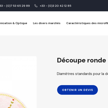
33 - (0)7 53 65 29 89
+33 - (0)3 20 42 12 85
nication & Optique
Les divers marchés
Caractéristiques des microfi
Découpe ronde
Diamètres standards pour la d
OBTENIR UN DEVIS