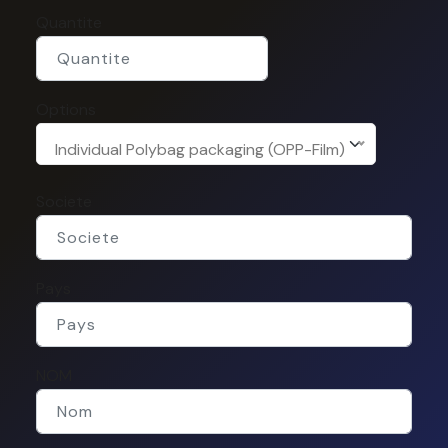
Quantite
Options
Individual Polybag packaging (OPP-Film)
Societe
Pays
NOM