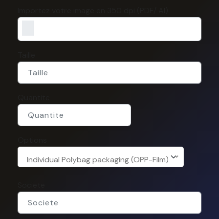
Importez votre image en 350 dpi (PDF/ AI)
Taille
Quantite
Options
Individual Polybag packaging (OPP-Film)
Societe