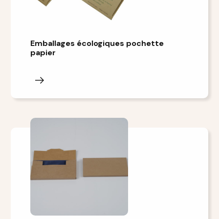
Emballages écologiques pochette
papier