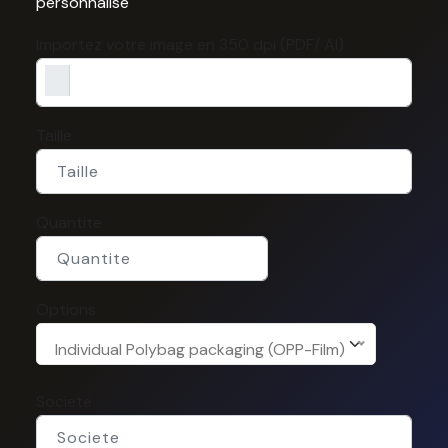
personnalisé
Importez votre image en 350 dpi (PDF/ AI)
Taille
Quantite
Options
Individual Polybag packaging (OPP-Film)
Societe