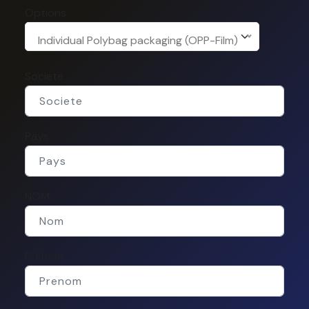
Options
Individual Polybag packaging (OPP-Film)
Societe
Pays
NOM
Prénom