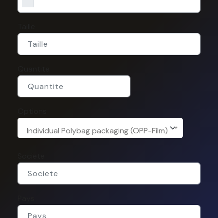
Taille
Quantite
Options
Individual Polybag packaging (OPP-Film)
Societe
Pays