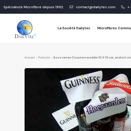
Spécialiste Microfibre depuis 1992.
contact@dailytec.com
+ 
La Société Dailytec
Microfibres Commu
Accueil
-
Produits
-
Sous verres Coasters modèle 10 X 10 cm, endroit mi