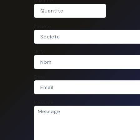
Quantite
Societe
NOM
Email
Message