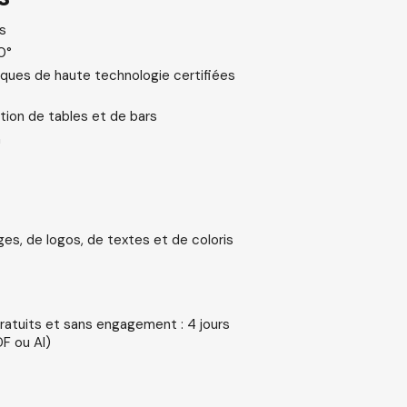
s
0°
iques de haute technologie certifiées
on de tables et de bars
n
ges, de logos, de textes et de coloris
ratuits et sans engagement : 4 jours
DF ou AI)