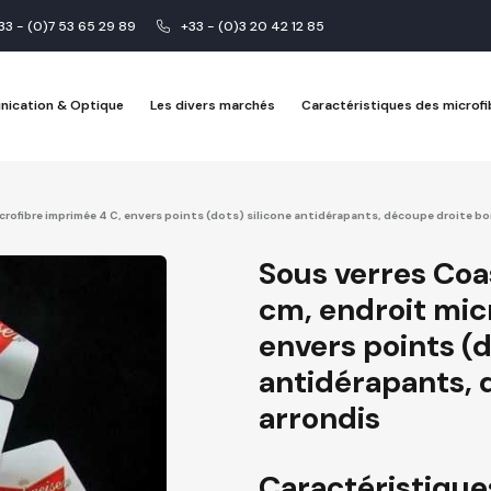
33 - (0)7 53 65 29 89
+33 - (0)3 20 42 12 85
nication & Optique
Les divers marchés
Caractéristiques des microfi
crofibre imprimée 4 C, envers points (dots) silicone antidérapants, découpe droite bo
Sous verres Coa
cm, endroit mic
envers points (d
antidérapants, 
arrondis
Caractéristique