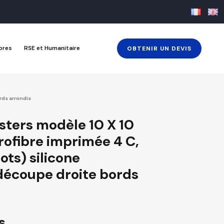
bres
RSE et Humanitaire
OBTENIR UN DEVIS
rds arrondis
sters modèle 10 X 10
rofibre imprimée 4 C,
ots) silicone
découpe droite bords
s