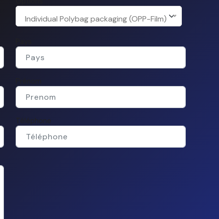
Options
Individual Polybag packaging (OPP-Film)
Pays
Prénom
Téléphone