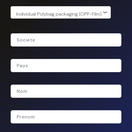
Options
Individual Polybag packaging (OPP-Film)
Societe
Pays
NOM
Prénom
Email